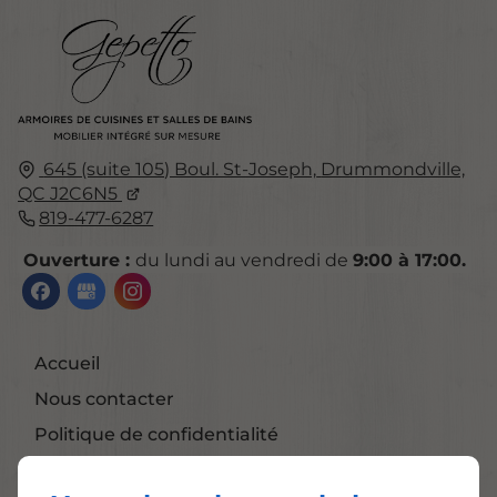
645 (suite 105) Boul. St-Joseph,
Drummondville,
QC
J2C6N5
819-477-6287
Ouverture :
du lundi au vendredi de
9:00 à 17:00.
Accueil
Nous contacter
Politique de confidentialité
Plan du site